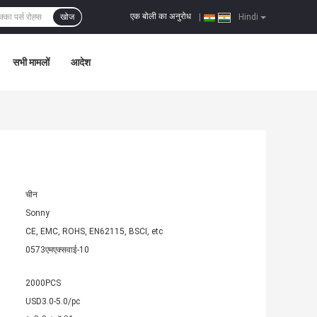
एक बोली का अनुरोध
खोज
|
Hindi
सभी मामलों
आदेश
चीन
Sonny
CE, EMC, ROHS, EN62115, BSCI, etc
0573एमएक्सवाई-10
2000PCS
USD3.0-5.0/pc