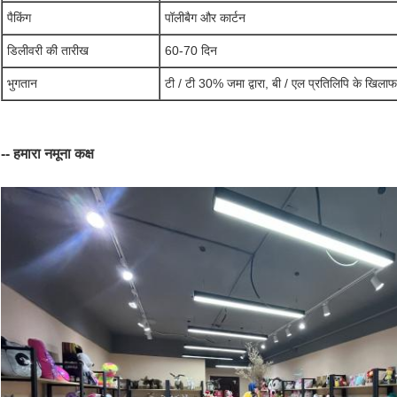
पैकिंग
पॉलीबैग और कार्टन
डिलीवरी की तारीख
60-70 दिन
भुगतान
टी / टी 30% जमा द्वारा, बी / एल प्रतिलिपि के खिल
-- हमारा नमूना कक्ष