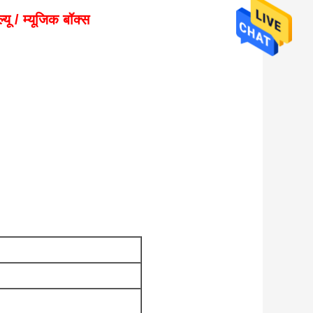
यू / म्यूजिक बॉक्स
।