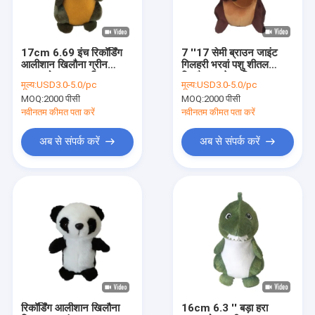
फैक्टरी यात्रा
गुणवत्ता नियंत्रण
17cm 6.69 इंच रिकॉर्डिंग
7 ''17 सेमी ब्राउन जाइंट
आलीशान खिलौना ग्रीन
गिलहरी भरवां पशु शीतल
हमसे संपर्क करें
डायनासोर स्टफ्ड एनिमल
खिलौना बच्चे उपस्थित
मूल्य:
USD3.0-5.0/pc
मूल्य:
USD3.0-5.0/pc
टॉकिंग बैक
MOQ:
2000 पीसी
MOQ:
2000 पीसी
समाचार
नवीनतम कीमत पता करें
नवीनतम कीमत पता करें
सभी मामलों
अब से संपर्क करें
अब से संपर्क करें
Order
क्रिसमस आलीशान खिलौने
रिकॉर्डिंग आलीशान खिलौना
ईस्टर आलीशान खिलौना
रिकॉर्डिंग आलीशान खिलौना
16cm 6.3 '' बड़ा हरा