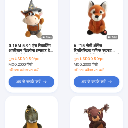
0.15M 5.91 इंच रिकॉर्डिंग
6 ''15 सेमी ऑरेंज
आलीशान खिलौना हम्सटर हैट
रियलिस्टिक फॉक्स स्टफ्ड
3A बैटरी के साथ भरवां
एनिमल आर्कटिक फॉक्स कडली
मूल्य:
USD3.0-5.0/pc
मूल्य:
USD3.0-5.0/pc
जानवर
टॉय किड्स गिफ्ट
MOQ:
2000 पीसी
MOQ:
2000 पीसी
नवीनतम कीमत पता करें
नवीनतम कीमत पता करें
अब से संपर्क करें
अब से संपर्क करें
होम
उत्पाद
हमारे बारे में