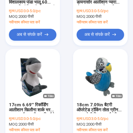
विशालकाय पांडा भालू 60
डायनासोर आलीशान प्यारा
वैलेंटाइन्स दिवस आलीशान खिलौने
दूसरा रिकॉर्ड करने योग्य भरवां
दोहराव बात कर रहे आलीशान
मूल्य:
USD3.0-5.0/pc
मूल्य:
USD3.0-5.0/pc
जानवर
हम्सटर एसजीएस
MOQ:
हैलोवीन भरवां जानवर
2000 पीसी
MOQ:
2000 पीसी
नवीनतम कीमत पता करें
नवीनतम कीमत पता करें
एलईडी आलीशान खिलौना
अब से संपर्क करें
अब से संपर्क करें
जंगली जानवर आलीशान खिलौने
गाते हुए नाचते हुए भरवां जानवर
पर्यावरण के अनुकूल भरवां जानवर
स्मारिका खिलौना
आलीशान खिलौना बैकपैक्स
17cm 6.69'' रिकॉर्डिंग
18cm 7.09in बैटरी
सजावटी भरवां जानवर
आलीशान खिलौना शार्क भरवां
ऑपरेटेड टॉकिंग तोता ग्रीन
जानवर और आलीशान खिलौने
कलर टेडी बियर 3A बैटरी
मूल्य:
USD3.0-5.0/pc
मूल्य:
USD3.0-5.0/pc
ROHS
आलीशान तकिया कुशन
MOQ:
2000 पीसी
MOQ:
2000 पीसी
नवीनतम कीमत पता करें
नवीनतम कीमत पता करें