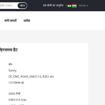
एक बोली का अनुरोध
खोज
|
Hindi
सभी मामलों
आदेश
क्रिसमस हैट
चीन
Sonny
CE, EMC, ROHS, EN62115, BSCI, etc
1215केएस-40
2000 पीसी
USD3.0-5.0/pc