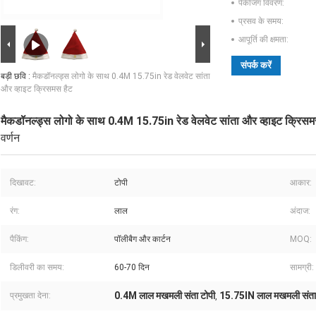
पैकेजिंग विवरण:
प्रसव के समय:
आपूर्ति की क्षमता:
संपर्क करें
बड़ी छवि :
मैकडॉनल्ड्स लोगो के साथ 0.4M 15.75in रेड वेलवेट सांता
और व्हाइट क्रिसमस हैट
मैकडॉनल्ड्स लोगो के साथ 0.4M 15.75in रेड वेलवेट सांता और व्हाइट क्रिसम
वर्णन
दिखावट:
टोपी
आकार:
रंग:
लाल
अंदाज:
पैकिंग:
पॉलीबैग और कार्टन
MOQ:
डिलीवरी का समय:
60-70 दिन
सामग्री:
0.4M लाल मखमली संता टोपी
15.75IN लाल मखमली संता
प्रमुखता देना:
,