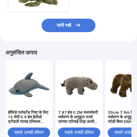
जारी रखें
अनुशंसित उत्पाद
हॉलिडे गर्लफ्रेंड गिफ्ट के लिए
7.87 इंच 0.2M यथार्थवादी
20cm 7.9in विश
15 सेमी 5.9 इंच ईसीओ
पर्यावरण के अनुकूल भरवां
पर्यावरण के अनुकूल भ
फ्रेंडली स्टफ्ड एनिमल्स
जानवर दरियाई घोड़ा आलीशान
स्टेडी बियर EMC
कडली टॉय
खिलौना
सबसे अच्छी कीमत
सबसे अच्छी कीमत
सबसे अच्छी 